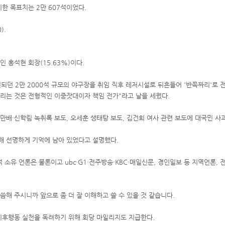
시한 목표치는 2만 607석이었다.
).
 홍석현 회장(15.63%)이다.
되던 2만 2000석 규모의 야구장을 취임 직후 레저시설로 뒤흔들어 '반쪽짜리'로 
돌리는 것은 전형적인 이중잣대이자 책임 전가"라고 날을 세웠다.
김만배·신학림 녹취록 보도, 오세훈 생태탕 보도, 김건희 여사 관련 보도에 대국민 사
해 선명하게 기억에 남아 있었다고 설명했다.
적 소유 언론은 물론이고 ubc·G1·전주방송·KBC·매일신문, 경인일보 등 지역언론
말씀해 주시니까 앞으로 좀 더 잘 이해하고 쓸 수 있을 것 같습니다.
기후행동 실천을 독려하기 위해 회당 마일리지도 지급한다.