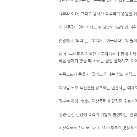
5년 전 서울신문 최대주주로 올라선 호반그룹도 
사과와 이해, 그리고 용서가 학폭과의 영원한 이
◇ 신동광 : 영어에서도 'Right'와 'Left'
옛말에서 '외다'는 '그르다', '어긋나다', '비
이어 "부모들은 처벌만 요구하기보다 관계 회복에
바른 중재가 있을 때 화해는 훨씬 빨라지고, 아
귀족노조가 돈을 더 달라고 한다는 식의 지적도
이처럼 노조 책임론을 강조하는 언론사는 대체
정부는 해남 외에도 해상풍력이 밀집된 후보지역
생명·안전·건강에 즉각적 위험이 발생하는 '엄
조선일보는 감사보고서에 “최대주주인 방상훈 외