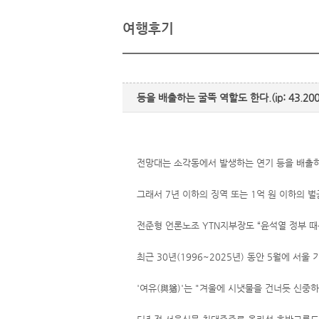
여행후기
등을 배출하는 굴뚝 역할도 한다.(ip: 43.200.
전망대는 소각동에서 발생하는 연기 등을 배출하
그래서 7년 이하의 징역 또는 1억 원 이하의 
전준형 언론노조 YTN지부장도 “윤석열 정부 때
최근 30년(1996~2025년) 동안 5월에 서울 
'여유(與猶)'는 "겨울에 시냇물을 건너듯 신중